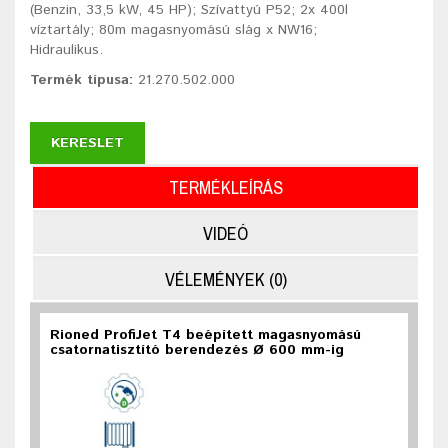
(Benzin, 33,5 kW, 45 HP); Szívattyú P52; 2x 400l
víztartály; 80m magasnyomású slág x NW16;
Hidraulikus.
Termék típusa:
21.270.502.000
KERESLET
TERMÉKLEÍRÁS
VIDEÓ
VÉLEMÉNYEK (0)
Rioned ProfiJet T4 beépített magasnyomású
csatornatisztító berendezés Ø 600 mm-ig