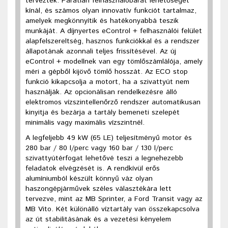
tervezték. Páratlan felhasználóbarát lehetőséget
kínál, és számos olyan innovatív funkciót tartalmaz,
amelyek megkönnyítik és hatékonyabbá teszik
munkáját. A díjnyertes eControl + felhasználói felület
alapfelszereltség, hasznos funkciókkal és a rendszer
állapotának azonnali teljes frissítésével. Az új
eControl + modellnek van egy tömlőszámlálója, amely
méri a gépből kijövő tömlő hosszát. Az ECO stop
funkció kikapcsolja a motort, ha a szivattyút nem
használják. Az opcionálisan rendelkezésre álló
elektromos vízszintellenőrző rendszer automatikusan
kinyitja és bezárja a tartály bemeneti szelepét
minimális vagy maximális vízszintnél.
A legfeljebb 49 kW (65 LE) teljesítményű motor és
280 bar / 80 l/perc vagy 160 bar / 130 l/perc
szivattyútérfogat lehetővé teszi a legnehezebb
feladatok elvégzését is. A rendkívül erős
alumíniumból készült könnyű váz olyan
haszongépjárművek széles választékára lett
tervezve, mint az MB Sprinter, a Ford Transit vagy az
MB Vito. Két különálló víztartály van összekapcsolva
az út stabilitásának és a vezetési kényelem