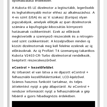
optimalizálása érdekében.
A Kubota 65 LE dízelmotor a legtisztább, legerősebb
és leghatékonyabb motor ehhez az alkalmazáshoz. A
4-es szint (USA) és az V. szakasz (Európa) olyan
jogszabályok, amelyek előírják az ipari dízelmotorok
számára a kipufogógáz-kibocsátás környezeti
hatásainak csökkentését. Ezek az előírások
megkövetelik a szennyező részecskék és a nitrogén-
oxid szint csökkentését. A közeljövőben minden új
közúti dízelmotornak meg kell felelnie ezeknek az új
előírásoknak. Az új ProfiJet T4 üzemanyag-takarékos
Kubota V2403-CR-Turbo dízelmotorral rendelkezik,
beépített részecskeszűrővel.
eControl + kezelőfelület
Az UrbanJet el van látva a mi díjazott eControl +
felhasználói kezelőfelülettünkel, LCD-kijelzővel.
Számos hasznos funkciót tartalmaz, és teljes
áttekintést nyújt a gép állapotáról. Az eControl +
rendszer információt nyújt a felhasználónak a gép
hibáiról a gyors hibadiagnózis érdekében.