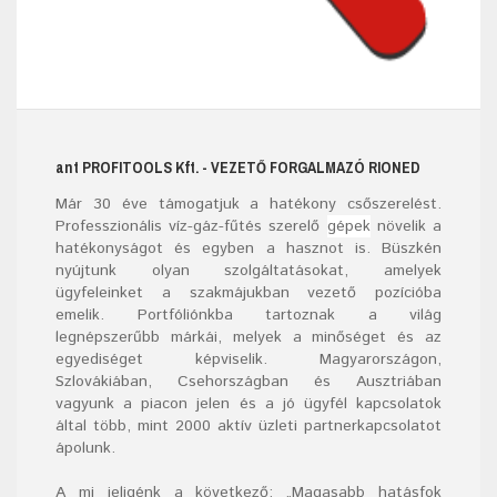
ant
PROFITOOLS
Kft.
- VEZETŐ FORGALMAZÓ RIONED
Már
30
éve támogatjuk a hatékony csőszerelést.
Professzionális víz-gáz-fűtés szerelő
gépek
növelik a
hatékonyságot és egyben a hasznot is. Büszkén
nyújtunk olyan szolgáltatásokat, amelyek
ügyfeleinket a szakmájukban vezető pozícióba
emelik. Portfóliónkba tartoznak a világ
legnépszerűbb márkái, melyek a minőséget és az
egyediséget képviselik. Magyarországon,
Szlovákiában, Csehországban és Ausztriában
vagyunk a piacon jelen és a jó ügyfél kapcsolatok
által több, mint 2000 aktív üzleti partnerkapcsolatot
ápolunk.
A mi jeligénk a következő: „Magasabb hatásfok