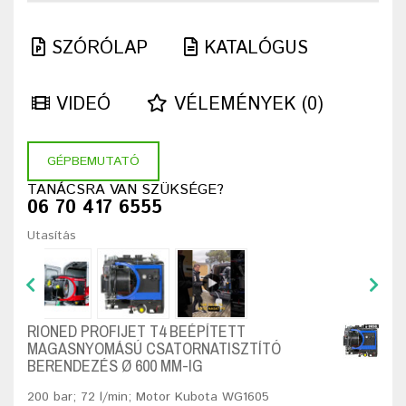
SZÓRÓLAP
KATALÓGUS
VIDEÓ
VÉLEMÉNYEK (0)
GÉPBEMUTATÓ
TANÁCSRA VAN SZÜKSÉGE?
06 70 417 6555
Utasítás
RIONED PROFIJET T4 BEÉPÍTETT
MAGASNYOMÁSÚ CSATORNATISZTÍTÓ
BERENDEZÉS Ø 600 MM-IG
200 bar; 72 l/min; Motor Kubota WG1605