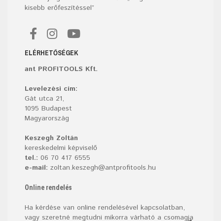
kisebb erőfeszítéssel”
ELÉRHETŐSÉGEK
ant PROFITOOLS Kft.
Levelezési cím:
Gát utca 21,
1095 Budapest
Magyarország
Keszegh Zoltán
kereskedelmi képviselő
tel.:
06 70 417 6555
e-mail:
zoltan.keszegh@antprofitools.hu
Online rendelés
Ha kérdése van online rendelésével kapcsolatban,
vagy szeretné megtudni mikorra várható a csomagja