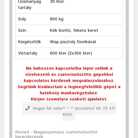
Üzemanyag
30 liter
tartály
Súly
800 kg
Szín
Kék borító, fekete keret
Kiegészítők
Wap pisztoly fúvókával
Víztartály
600 liter (2x300 liter)
Ne habozzon kapcsolatba lépni velünk a
vízelvezető és csatornatisztító gépekkel
kapcsolatos kérdések megválaszolásához.
Segítünk kiválasztani a legmegfelelőbb gépet a
hatékony munkavégzéshez.
Kérjen személyre szabott ajánlatot.
Vegye fel velünk a kapcsolatot 06 70 417
6555
Rioned - Magasnyomású csatornatisztító
berendezések