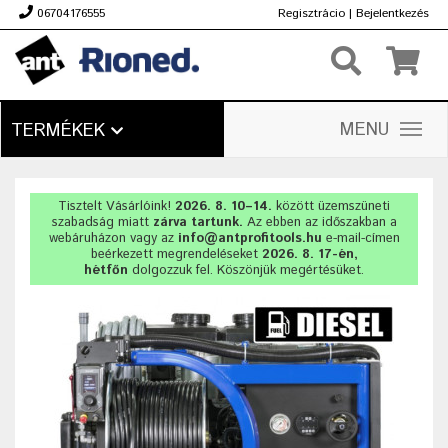
06704176555
Regisztrácio
|
Bejelentkezés
Ft
MENU
TERMÉKEK
Tisztelt Vásárlóink!
2026. 8. 10–14.
között üzemszüneti
szabadság miatt
zárva tartunk.
Az ebben az időszakban a
webáruházon vagy az
info@antprofitools.hu
e-mail-címen
beérkezett megrendeléseket
2026. 8. 17-én,
hétfőn
dolgozzuk fel. Köszönjük megértésüket.