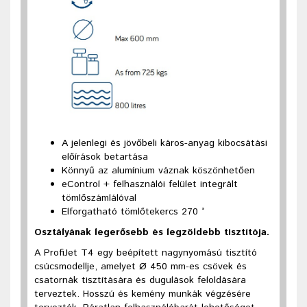
A jelenlegi és jövőbeli káros-anyag kibocsátási
előírások betartása
Könnyű az alumínium váznak köszönhetően
eControl + felhasználói felület integrált
tömlőszámlálóval
Elforgatható tömlőtekercs 270 °
Osztályának legerősebb és legzöldebb tisztítója.
A ProfiJet T4 egy beépített nagynyomású tisztító
csúcsmodellje, amelyet Ø 450 mm-es csövek és
csatornák tisztítására és dugulások feloldására
terveztek. Hosszú és kemény munkák végzésére