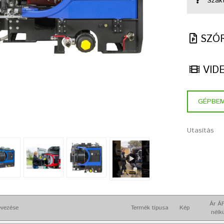
Szak
SZÓ
VID
GÉPBE
Utasítás
Ár Á
vezése
Termék típusa
Kép
nélk