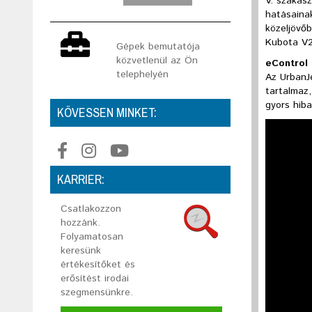
V. szakasz
hatásaina
közeljövőb
Kubota V2
Gépek bemutatója
közvetlenül az Ön
eControl 
telephelyén
Az UrbanJe
tartalmaz,
gyors hib
KÖVESSEN MINKET:
KARRIER:
Csatlakozzon
hozzánk.
Folyamatosan
keresünk
értékesítőket és
erősítést irodai
szegmensünkre.