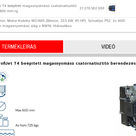
et T4 beépített magasnyomású csatornatisztító
21.270.502.000
 600 mm-ig
/min; Motor Kubota WG1605 (Benzin, 33,5 kW, 45 HP); Szívattyú P52; 2x 400l
0m magasnyomású slág x NW16; Hidraulikus.
TERMÉKLEÍRÁS
VIDEÓ
rofiJet T4 beépített magasnyomású csatornatisztító berendezé