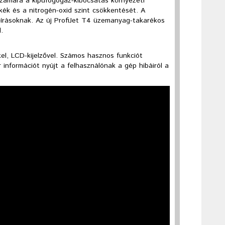
 számára a kipufogógáz-kibocsátás környezeti
ék és a nitrogén-oxid szint csökkentését. A
lőírásoknak. Az új ProfiJet T4 üzemanyag-takarékos
.
kel, LCD-kijelzővel. Számos hasznos funkciót
r információt nyújt a felhasználónak a gép hibáiról a