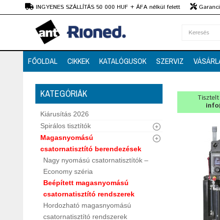
Ft
INGYENES SZÁLLÍTÁS 50 000 HUF + ÁFA nélkül felett
Garanciá
Szaktanácsadás
FŐOLDAL
CIKKEK
KATALÓGUSOK
SZERVIZ
VÁSÁRL
KATEGÓRIÁK
Tisztel
info
Kiárusítás 2026
Spirálos tisztítók
Magasnyomású
csatornatisztító berendezések
Nagy nyomású csatornatisztítók –
Economy széria
Beépített magasnyomású
csatornatisztító rendszerek
Hordozható magasnyomású
csatornatisztító rendszerek