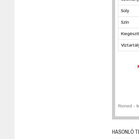
Súly
Szín
Kiegészí
Víztartál
Rioned - 
HASONLÓ 