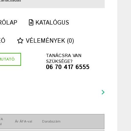
tanácsadás
RÓLAP
KATALÓGUS
EÓ
VÉLEMÉNYEK (0)
TANÁCSRA VAN
MUTATÓ
SZÜKSÉGE?
06 70 417 6555
FA
Ár ÁFA-val
Darabszám
ül