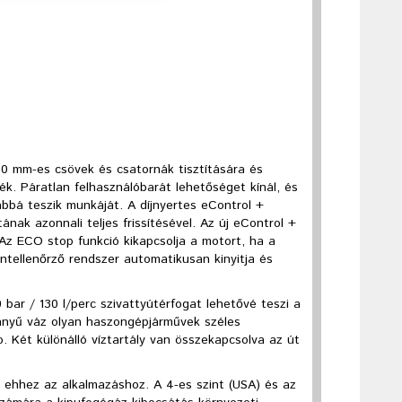
50 mm-es csövek és csatornák tisztítására és
k. Páratlan felhasználóbarát lehetőséget kínál, és
bbá teszik munkáját. A díjnyertes eControl +
ának azonnali teljes frissítésével. Az új eControl +
Az ECO stop funkció kikapcsolja a motort, ha a
intellenőrző rendszer automatikusan kinyitja és
 bar / 130 l/perc szivattyútérfogat lehetővé teszi a
önnyű váz olyan haszongépjárművek széles
o. Két különálló víztartály van összekapcsolva az út
 ehhez az alkalmazáshoz. A 4-es szint (USA) és az