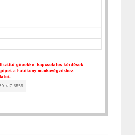
tisztító gépekkel kapcsolatos kérdések
b gépet a hatékony munkavégzéshez.
latot.
 70 417 6555