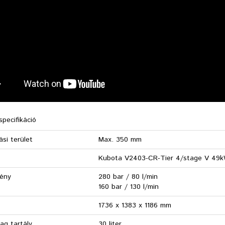
specifikáció
ási terület
Max. 350 mm
Kubota V2403-CR-Tier 4/stage V 49k
mény
280 bar / 80 l/min
160 bar / 130 l/min
1736 x 1383 x 1186 mm
g tartály
30 liter