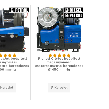
uaJet beépített
Rioned CityJet beépített
asnyomású
magasnyomású
sztító berendezés
csatornatisztító berendezés
00 mm-ig
Ø 450 mm-ig
Kereslet
Kereslet