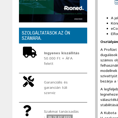
A je
Kön
eCon
SZOLGÁLTATÁSOK AZ ÖN
Elfo
SZÁMÁRA.
Osztályán
A ProfiJe
Ingyenes kiszállítás
dugulások
50.000 Ft + ÁFA
számos ol
felett
felhasznál
modellnek 
szivattyút
bezárja a 
Garanciális és
garancián túli
A legfelje
szerviz
legneheze
választéká
stabilitás
Szakmai tanácsadás
A Kubota 
-
06 70 417 6555