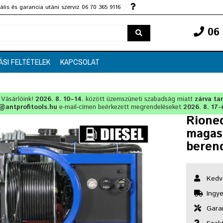
lis és garancia utáni szerviz 06 70 365 9116
06 
ÁSI FELTÉTELEK
KAPCSOLAT
t Vásárlóink!
2026. 8. 10–14.
között üzemszüneti szabadság miatt
zárva ta
@antprofitools.hu
e-mail-címen beérkezett megrendeléseket
2026. 8. 17-
Rioned
magas
beren
Kedv
Ingye
Garan