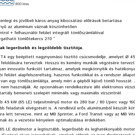
lenlegi és jövőbeli káros-anyag kibocsátási előírások betartása
nyű az alumínium váznak köszönhetően
trol + felhasználói felület integrált tömlőszámlálóval
rgatható tömlőtekercs 270 °
ak legerősebb és legzöldebb tisztítója.
t T4 egy beépített nagynyomású tisztító csúcsmodellje, amelyet Ø 4
 feloldására terveztek. Hosszú és kemény munkák végzésére tervezté
yan innovatív funkciót tartalmaz, amelyek megkönnyítik és hatékonya
ói felület alapfelszereltség, hasznos funkciókkal és a rendszer állapot
van egy tömlőszámlálója, amely méri a gépből kijövő tömlő hosszát. 
 nem használják. Az opcionálisan rendelkezésre álló elektromos vízsz
tartály bemeneti szelepét minimális vagy maximális vízszintnél.
bb 49 kW (65 LE) teljesítményű motor és 280 bar / 80 l/perc vagy 160
bb feladatok elvégzését is. A rendkívül erős alumíniumból készült k
ra lett tervezve, mint az MB Sprinter, a Ford Transit vagy az MB Vit
ának és a vezetési kényelem optimalizálása érdekében.
65 LE dízelmotor a legtisztább, legerősebb és leghatékonyabb motor