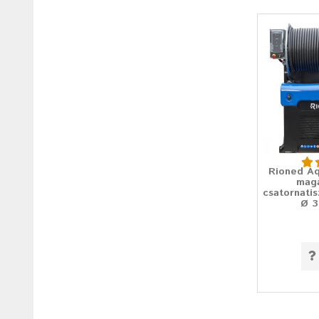
Rioned Aq
mag
csatornati
Ø 3