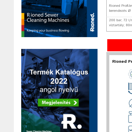
Rioned ProfiJ
berendezés Ø
200 bar; 72 l
víztartály; 8
Rioned P