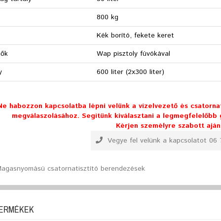
800 kg
Kék borító, fekete keret
tők
Wap pisztoly fúvókával
y
600 liter (2x300 liter)
Ne habozzon kapcsolatba lépni velünk a vízelvezető és csatorna
megválaszolásához. Segítünk kiválasztani a legmegfelelőb
Kérjen személyre szabott aján
Vegye fel velünk a kapcsolatot 06
Magasnyomású csatornatisztító berendezések
TERMÉKEK