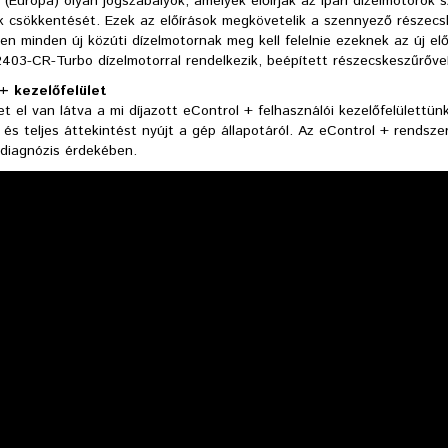
 (Európa) olyan jogszabályok, amelyek előírják az ipari dízelmotorok
k csökkentését. Ezek az előírások megkövetelik a szennyező részecsk
en minden új közúti dízelmotornak meg kell felelnie ezeknek az új e
403-CR-Turbo dízelmotorral rendelkezik, beépített részecskeszűrővel
+ kezelőfelület
t el van látva a mi díjazott eControl + felhasználói kezelőfelülettün
 és teljes áttekintést nyújt a gép állapotáról. Az eControl + rendsze
adiagnózis érdekében.