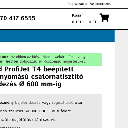
Regisztrácio
|
Bejelentkezés
Kosár
70 417 6555
0 tétel - 0 Ft
rtunk.
Az ebben az időszakban a webáruházon vagy az
én, hétfőn
dolgozzuk fel. Köszönjük megértésüket.
 ProfiJet T4 beépített
nyomású csatornatisztító
dezés Ø 600 mm-ig
ezmény
bejelentkezés
vagy
regisztráció
után
nes szállítás 50 000 HUF + ÁFA felett
ciális és jótállás utáni szerviz