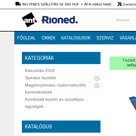
Ft
INGYENES SZÁLLÍTÁS 50 000 HUF + ÁFA nélkül felett
Garanciá
Szaktanácsadás
FŐOLDAL
CIKKEK
KATALÓGUSOK
SZERVIZ
VÁSÁRL
KATEGÓRIÁK
Tisztel
info
Kiárusítás 2026
Spirálos tisztítók
Magasnyomású csatornatisztító
berendezések
Kombinált tisztító és szívattyús
egységek
KATALÓGUS