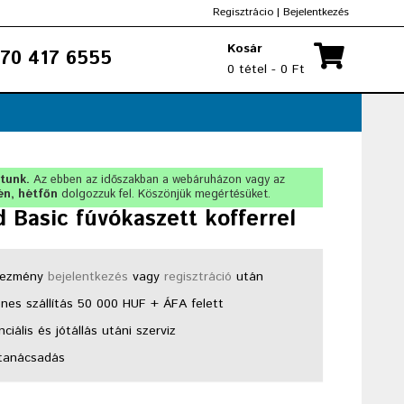
Regisztrácio
|
Bejelentkezés
Kosár
70 417 6555
0 tétel - 0 Ft
rtunk.
Az ebben az időszakban a webáruházon vagy az
én, hétfőn
dolgozzuk fel. Köszönjük megértésüket.
 Basic fúvókaszett kofferrel
ezmény
bejelentkezés
vagy
regisztráció
után
nes szállítás 50 000 HUF + ÁFA felett
ciális és jótállás utáni szerviz
tanácsadás