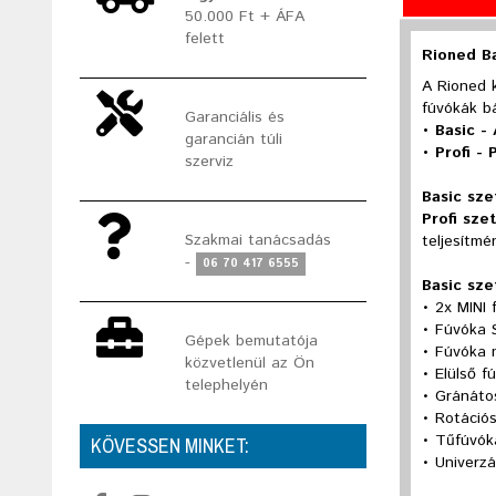
50.000 Ft + ÁFA
felett
Rioned Ba
A Rioned 
fúvókák bá
Garanciális és
• Basic -
garancián túli
• Profi - 
szerviz
Basic sze
Profi sze
Szakmai tanácsadás
teljesítm
-
06 70 417 6555
Basic sze
• 2x MINI 
• Fúvóka 
Gépek bemutatója
• Fúvóka 
közvetlenül az Ön
• Elülső f
telephelyén
• Gránáto
• Rotáció
• Tűfúvók
KÖVESSEN MINKET:
• Univerzá