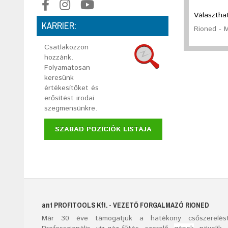
Választhat
KARRIER:
Rioned - 
Csatlakozzon
hozzánk.
Folyamatosan
keresünk
értékesítőket és
erősítést irodai
szegmensünkre.
SZABAD POZÍCIÓK LISTÁJA
ant
PROFITOOLS
Kft.
- VEZETŐ FORGALMAZÓ RIONED
Már
30
éve támogatjuk a hatékony csőszerelést