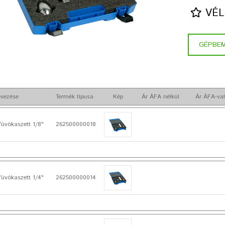
VÉL
GÉPBE
vezése
Termék típusa
Kép
Ár ÁFA nélkül
Ár ÁFA-val
fúvókaszett 1/8"
262500000018
fúvókaszett 1/4"
262500000014