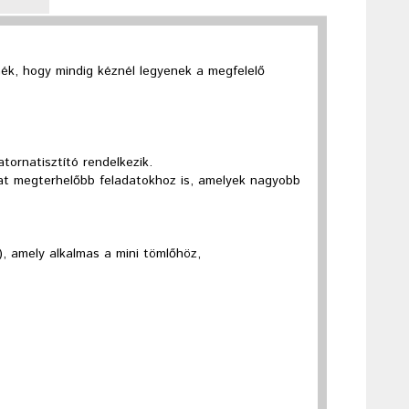
nék, hogy mindig kéznél legyenek a megfelelő
tornatisztító rendelkezik.
at megterhelőbb feladatokhoz is, amelyek nagyobb
l), amely alkalmas a mini tömlőhöz,