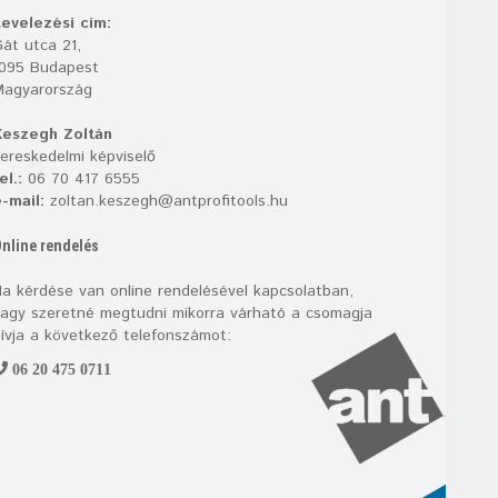
evelezési cím:
át utca 21,
1095 Budapest
Magyarország
Keszegh Zoltán
ereskedelmi képviselő
el.:
06 70 417 6555
-mail:
zoltan.keszegh@antprofitools.hu
nline rendelés
a kérdése van online rendelésével kapcsolatban,
agy szeretné megtudni mikorra várható a csomagja
ívja a következő telefonszámot:
06 20 475 0711