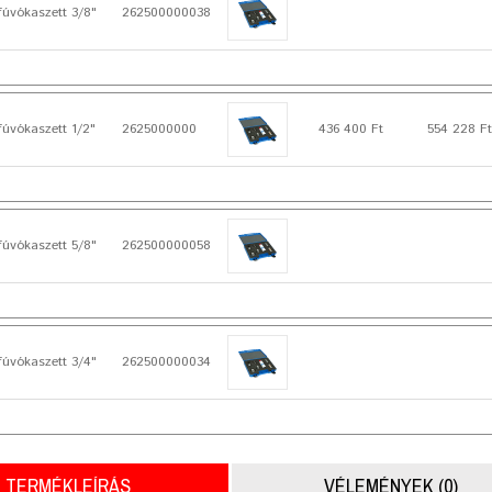
fúvókaszett 3/8"
262500000038
fúvókaszett 1/2"
2625000000
436 400 Ft
554 228 Ft
fúvókaszett 5/8"
262500000058
fúvókaszett 3/4"
262500000034
TERMÉKLEÍRÁS
VÉLEMÉNYEK (0)