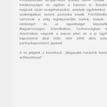
Professzionális víz-gáz-fűtés szerelő
gépek
növelik 
hatékonyságot és egyben a hasznot is. Büszké
nyújtunk olyan szolgáltatásokat, amelyek ügyfeleinket
szakmájukban vezető pozícióba emelik. Portfóliónk
tartoznak a világ legnépszerűbb márkái, melyek 
minőséget és az egyediséget képviselik
Magyarországon, Szlovákiában, Csehországban é
Ausztriában vagyunk a piacon jelen és a jó ügyfé
kapcsolatok által több, mint 2000 aktív üzlet
partnerkapcsolatot ápolunk.
A mi jeligénk a következő: „Magasabb hatásfok kise
erőfeszítéssel”