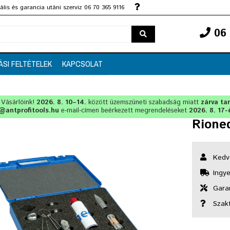
lis és garancia utáni szerviz 06 70 365 9116
06 
ÁSI FELTÉTELEK
KAPCSOLAT
t Vásárlóink!
2026. 8. 10–14.
között üzemszüneti szabadság miatt
zárva ta
@antprofitools.hu
e-mail-címen beérkezett megrendeléseket
2026. 8. 17-
Rioned
Kedv
Ingye
Garan
Szak