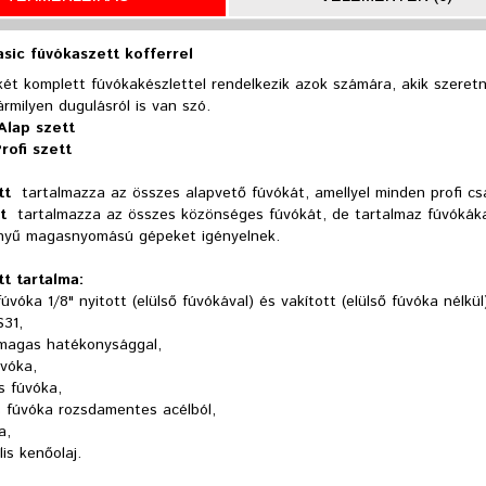
sic fúvókaszett kofferrel
két komplett fúvókakészlettel rendelkezik azok számára, akik szeret
rmilyen dugulásról is van szó.
 Alap szett
Profi szett
tt
tartalmazza az összes alapvető fúvókát, amellyel minden profi csa
tt
tartalmazza az összes közönséges fúvókát, de tartalmaz fúvókák
ényű magasnyomású gépeket igényelnek.
tt tartalma:
fúvóka 1/8" nyitott (elülső fúvókával) és vakított (elülső fúvóka nélkü
S31,
magas hatékonysággal,
úvóka,
s fúvóka,
s fúvóka rozsdamentes acélból,
a,
lis kenőolaj.