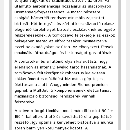
tulajdonságokat és stabilitást biztosít az úton. Az
utánfutó aerodinamikája hozzájárul az alacsonyabb
üzemanyag-fogyasztáshoz. A motor hűtésére
szolgáló hőcserélő rendszer minimális zajszintet
biztosít. Két integrált és zárható eszköztartó rekesz
elegendő tárolóhelyet biztosít eszközöknek és egyéb
felszereléseknek. A tömlőcsévó feltekerője az eszköz
belsejében marad az elfordításakor, minimalizálva
ezzel az akadályokat az úton. Az elhelyezett fények
maximális láthatóságot és biztonságot garantálnak.
A vontatókar és a futómű olyan kialakítású, hogy
ellenálljon az intenzív, évekig tartó használatnak. A
tömlőcsévó feltekerőjének robosztus kialakítása
zökkenőmentes működést biztosít a gép teljes
élettartama alatt. Ahogy minden Rioned prémium
gépnél, a MultiJet fő komponenseinek élettartamát
maximalizáló biztonsági rendszerek vannak
felszerelve.
A cséve a forgó tömlővel most már több mint 90 ° +
180 ° -kal elfordítható és távolítható el a gép hátsó
részétől, így optimális kényelmet biztosítva a munka
során bármilyen körülmények között. A