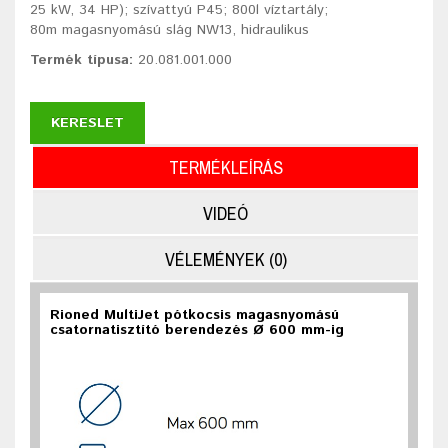
25 kW, 34 HP); szívattyú P45; 800l víztartály;
80m magasnyomású slág NW13, hidraulikus
Termék típusa:
20.081.001.000
KERESLET
TERMÉKLEÍRÁS
VIDEÓ
VÉLEMÉNYEK (0)
Rioned MultiJet pótkocsis magasnyomású
csatornatisztító berendezés Ø 600 mm-ig