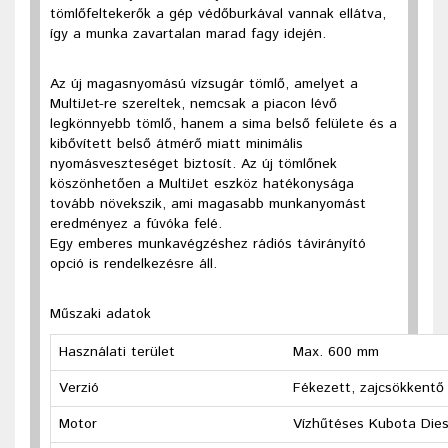
tömlőfeltekerők a gép védőburkával vannak ellátva,
így a munka zavartalan marad fagy idején.
Az új magasnyomású vízsugár tömlő, amelyet a
MultiJet-re szereltek, nemcsak a piacon lévő
legkönnyebb tömlő, hanem a sima belső felülete és a
kibővített belső átmérő miatt minimális
nyomásveszteséget biztosít. Az új tömlőnek
köszönhetően a MultiJet eszköz hatékonysága
tovább növekszik, ami magasabb munkanyomást
eredményez a fúvóka felé.
Egy emberes munkavégzéshez rádiós távirányító
opció is rendelkezésre áll.
Műszaki adatok
Használati terület
Max. 600 mm
Verzió
Fékezett, zajcsökkentő 
Motor
Vízhűtéses Kubota Dies