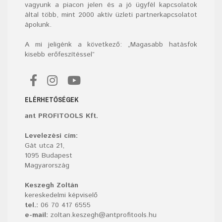
vagyunk a piacon jelen és a jó ügyfél kapcsolatok
által több, mint 2000 aktív üzleti partnerkapcsolatot
ápolunk.
A mi jeligénk a következő: „Magasabb hatásfok
kisebb erőfeszítéssel”
ELÉRHETŐSÉGEK
ant PROFITOOLS Kft.
Levelezési cím:
Gát utca 21,
1095 Budapest
Magyarország
Keszegh Zoltán
kereskedelmi képviselő
tel.:
06 70 417 6555
e-mail:
zoltan.keszegh@antprofitools.hu