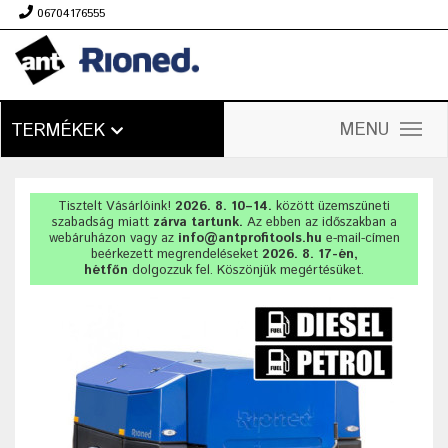
06704176555
Ft
MENU
TERMÉKEK
Tisztelt Vásárlóink!
2026. 8. 10–14.
között üzemszüneti
szabadság miatt
zárva tartunk.
Az ebben az időszakban a
webáruházon vagy az
info@antprofitools.hu
e-mail-címen
beérkezett megrendeléseket
2026. 8. 17-én,
hétfőn
dolgozzuk fel. Köszönjük megértésüket.