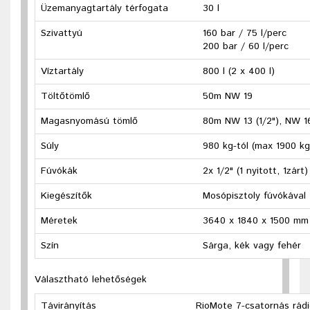
Üzemanyagtartály térfogata
30 l
Szivattyú
160 bar / 75 l/perc
200 bar / 60 l/perc
Víztartály
800 l (2 x 400 l)
Töltőtömlő
50m NW 19
Magasnyomású tömlő
80m NW 13 (1/2"), NW 16
Súly
980 kg-tól (max 1900 kg
Fúvókák
2x 1/2" (1 nyitott, 1zárt)
Kiegészítők
Mosópisztoly fúvókával
Méretek
3640 x 1840 x 1500 mm
Szín
Sárga, kék vagy fehér
Választható lehetőségek
Távirányítás
RioMote 7-csatornás rádi