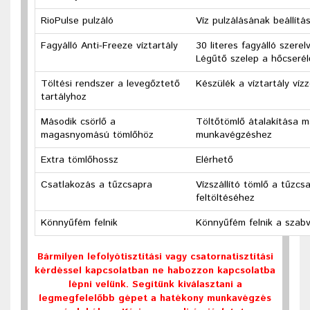
RioPulse pulzáló
Víz pulzálásának beállítá
Fagyálló Anti-Freeze víztartály
30 literes fagyálló szer
Légűtő szelep a hőcserél
Töltési rendszer a levegőztető
Készülék a víztartály víz
tartályhoz
Második csörlő a
Töltőtömlő átalakítása m
magasnyomású tömlőhöz
munkavégzéshez
Extra tömlőhossz
Elérhető
Csatlakozás a tűzcsapra
Vízszállító tömlő a tűzcs
feltöltéséhez
Könnyűfém felnik
Könnyűfém felnik a szabv
Bármilyen lefolyótisztítási vagy csatornatisztítási
kérdéssel kapcsolatban ne habozzon kapcsolatba
lépni velünk. Segítünk kiválasztani a
legmegfelelőbb gépet a hatékony munkavégzés