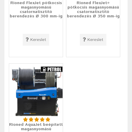
Rioned FlexJet pótkocsis
Rioned FlexJet+
magasnyomású
pótkocsis magasnyomású
csatornatisztító
csatornatisztító
berendezés Ø 300 mm-ig
berendezés Ø 350 mm-ig
Kereslet
Kereslet
Rioned AquaJet beépített
magasnyomású