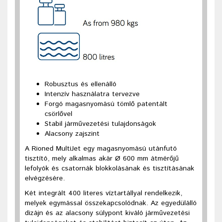
Robusztus és ellenálló
Intenzív használatra tervezve
Forgó magasnyomású tömlő patentált
csörlővel
Stabil járművezetési tulajdonságok
Alacsony zajszint
A Rioned MultiJet egy magasnyomású utánfutó
tisztító, mely alkalmas akár Ø 600 mm átmérőjű
lefolyók és csatornák blokkolásának és tisztításának
elvégzésére.
Két integrált 400 literes víztartállyal rendelkezik,
melyek egymással összekapcsolódnak. Az egyedülálló
dizájn és az alacsony súlypont kiváló járművezetési