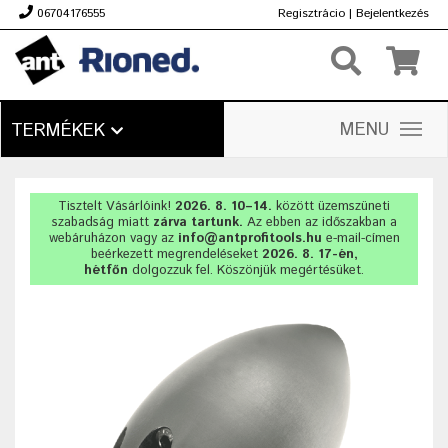
06704176555
Regisztrácio
|
Bejelentkezés
Ft
MENU
TERMÉKEK
Tisztelt Vásárlóink!
2026. 8. 10–14.
között üzemszüneti
szabadság miatt
zárva tartunk.
Az ebben az időszakban a
webáruházon vagy az
info@antprofitools.hu
e-mail-címen
beérkezett megrendeléseket
2026. 8. 17-én,
hétfőn
dolgozzuk fel. Köszönjük megértésüket.