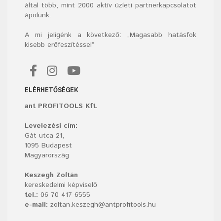
által több, mint 2000 aktív üzleti partnerkapcsolatot
ápolunk.
A mi jeligénk a következő: „Magasabb hatásfok
kisebb erőfeszítéssel”
ELÉRHETŐSÉGEK
ant PROFITOOLS Kft.
Levelezési cím:
Gát utca 21,
1095 Budapest
Magyarország
Keszegh Zoltán
kereskedelmi képviselő
tel.:
06 70 417 6555
e-mail:
zoltan.keszegh@antprofitools.hu